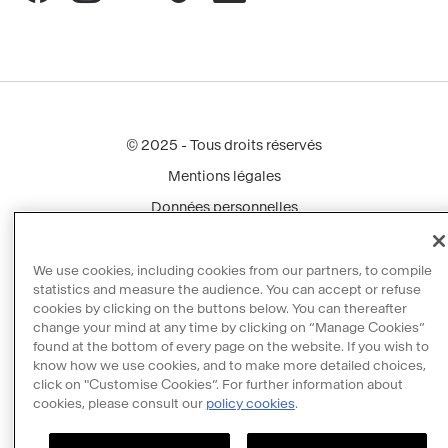
Menu
© 2025 - Tous droits réservés
footer
Mentions légales
Données personnelles
Politique cookies
Manage cookies
We use cookies, including cookies from our partners, to compile
statistics and measure the audience. You can accept or refuse
Accessibilité : partiellement conforme
cookies by clicking on the buttons below. You can thereafter
change your mind at any time by clicking on “Manage Cookies”
Propriété intellectuelle & crédits
found at the bottom of every page on the website. If you wish to
know how we use cookies, and to make more detailed choices,
click on "Customise Cookies”. For further information about
cookies, please consult our
policy cookies
.