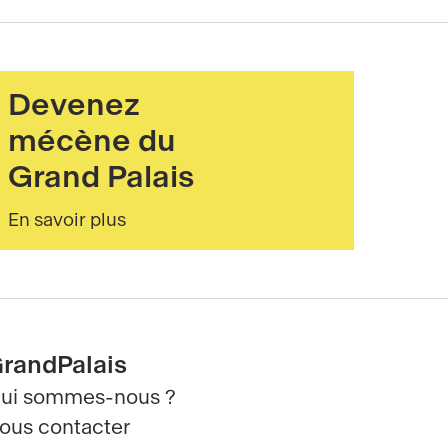
Texte éditorial (WYSIWYG)
Devenez
mécène du
Grand Palais
En savoir plus
Texte en colonnes
randPalais
ui sommes-nous ?
ous contacter