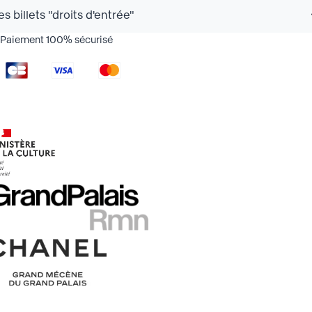
es billets "droits d'entrée"
Texte éditorial (WYSIWYG)
Paiement 100% sécurisé
Texte éditorial (WYSIWYG)
Texte éditorial (WYSIWYG)
Texte éditorial (WYSIWYG)