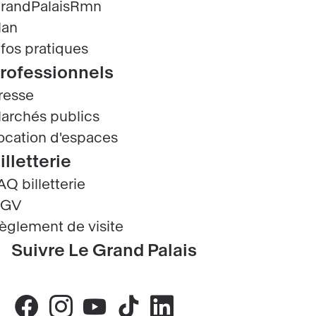
randPalaisRmn
lan
nfos pratiques
rofessionnels
resse
archés publics
ocation d'espaces
illetterie
AQ billetterie
GV
èglement de visite
Suivre Le Grand Palais