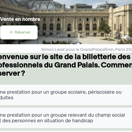
Vente en nombre
Réserver
Simon Lerat pour le GrandPalaisRmn, Paris 2
envenue sur le site de la billetterie des
ccordéons
ofessionnels du Grand Palais. Comme
server ?
ne prestation pour un groupe scolaire, périscolaire ou
dultes
ne prestation pour un groupe relevant du champ social
t des personnes en situation de handicap