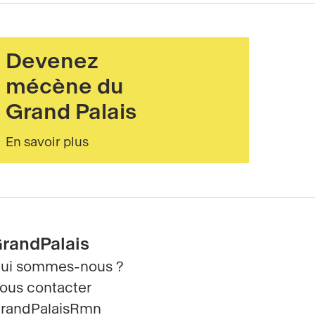
Texte éditorial (WYSIWYG)
Devenez
mécène du
Grand Palais
En savoir plus
Texte en colonnes
randPalais
ui sommes-nous ?
ous contacter
randPalaisRmn