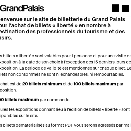
Aller au contenu principal
ienvenue sur le site de billetterie du Grand Palais
our l’achat de billets « liberté » en nombre à
estination des professionnels du tourisme et des
isirs.
s billets « liberté » sont valables pour 1 personne et pour une visite d
exposition à la date de son choix à l’exception des 15 derniers jours de
exposition. La période de validité est mentionnée sur chaque billet. L
llets non consommés ne sont ni échangeables, ni remboursables.
achat est de
20 billets minimum
et de
100 billets maximum
par
position.
0 billets maximum
par commande.
ules les expositions donnant lieu à l’édition de billets « liberté » sont
sponibles sur le site.
s billets dématérialisés au format PDF vous serons adressés par mai