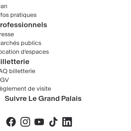
lan
nfos pratiques
rofessionnels
resse
archés publics
ocation d'espaces
illetterie
AQ billetterie
GV
èglement de visite
Suivre Le Grand Palais