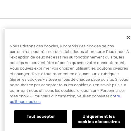
Menu
© 2025 - Tous droits réservés
footer
Nous utilisons des cookies, y compris des cookies de nos
Mentions légales
partenaires pour réaliser des statistiques et mesurer l’audience. A
Données personnelles
l’exception de ceux nécessaires au fonctionnement du site, les
cookies ne peuvent être déposés qu’avec votre consentement.
Politique cookies
Vous pouvez exprimer vos choix en utilisant les boutons ci-après
Gérer mes cookies
et changer d’avis à tout moment en cliquant sur la rubrique «
Gérer les cookies » située en bas de chaque page du site. Si vous
Accessibilité : partiellement conforme
ne souhaitez pas accepter tous les cookies ou en savoir plus sur
comment nous utilisons les cookies, cliquer sur « Personnaliser
Propriété intellectuelle & crédits
mes choix ». Pour plus d’information, veuillez consulter
notre
politique cookies
.
Tout accepter
Uniquement les
cookies nécessaires